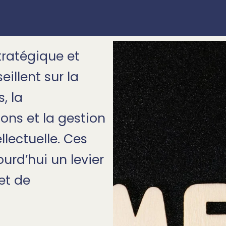
stratégique et
eillent sur la
, la
ons et la gestion
llectuelle. Ces
ourd’hui un levier
et de