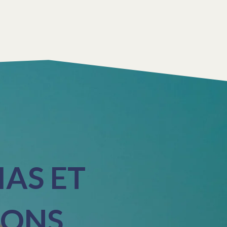
AS ET
IONS