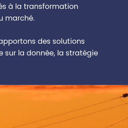
és à la transformation
du marché.
 apportons des solutions
e sur la donnée, la stratégie